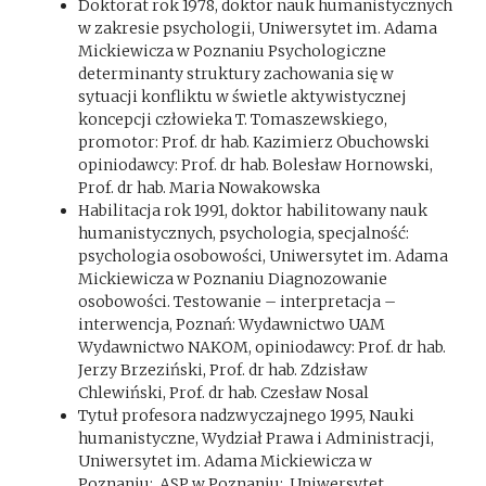
Doktorat rok 1978, doktor nauk humanistycznych
w zakresie psychologii, Uniwersytet im. Adama
Mickiewicza w Poznaniu Psychologiczne
determinanty struktury zachowania się w
sytuacji konfliktu w świetle aktywistycznej
koncepcji człowieka T. Tomaszewskiego,
promotor: Prof. dr hab. Kazimierz Obuchowski
opiniodawcy: Prof. dr hab. Bolesław Hornowski,
Prof. dr hab. Maria Nowakowska
Habilitacja rok 1991, doktor habilitowany nauk
humanistycznych, psychologia, specjalność:
psychologia osobowości, Uniwersytet im. Adama
Mickiewicza w Poznaniu Diagnozowanie
osobowości. Testowanie – interpretacja –
interwencja, Poznań: Wydawnictwo UAM
Wydawnictwo NAKOM, opiniodawcy: Prof. dr hab.
Jerzy Brzeziński, Prof. dr hab. Zdzisław
Chlewiński, Prof. dr hab. Czesław Nosal
Tytuł profesora nadzwyczajnego 1995, Nauki
humanistyczne, Wydział Prawa i Administracji,
Uniwersytet im. Adama Mickiewicza w
Poznaniu; ASP w Poznaniu; Uniwersytet